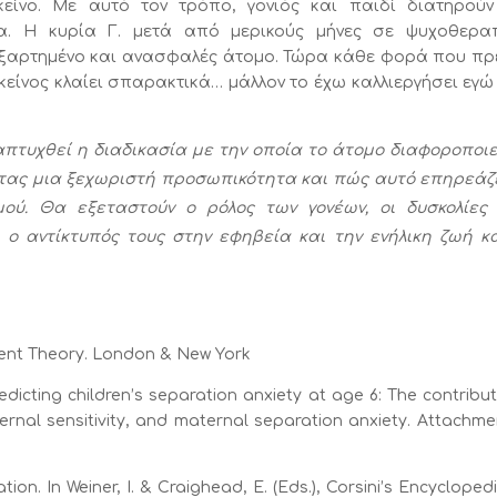
είνο. Με αυτό τον τρόπο, γονιός και παιδί διατηρούν
τα. Η κυρία Γ. μετά από μερικούς μήνες σε ψυχοθερα
εξαρτημένο και ανασφαλές άτομο. Τώρα κάθε φορά που πρ
κείνος κλαίει σπαρακτικά… μάλλον το έχω καλλιεργήσει εγώ
πτυχθεί η διαδικασία με την οποία το άτομο διαφοροποιε
ντας μια ξεχωριστή προσωπικότητα και πώς αυτό επηρεάζ
ού. Θα εξεταστούν ο ρόλος των γονέων, οι δυσκολίες
 ο αντίκτυπός τους στην εφηβεία και την ενήλικη ζωή κα
ment Theory. London & New York
edicting children’s separation anxiety at age 6: The contribu
ernal sensitivity, and maternal separation anxiety. Attachme
tion. In Weiner, I. & Craighead, E. (Eds.), Corsini’s Encycloped