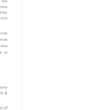
 την
πεία
έπει
 στο
ίται
εται
 που
ι οι
tions
nt &
ia of