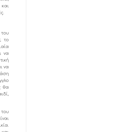
 και
ς.
 του
, το
ιαία
ι να
τική
ι να
βάση
γγλο
ς θα
ιδί,
 του
ίναι
κία.