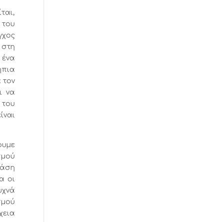
ται,
 του
γχος
 στη
 ένα
ήπια
 τον
ι να
 του
ίναι
ουμε
σμού
τάση
α οι
υχνά
σμού
χεια