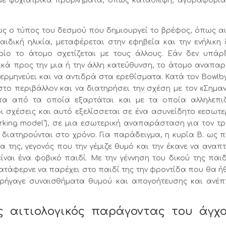
 με ψυχιατρικά προβλήματα, όπως κατάθλιψη, αγοραφοβία
πως ο τύπος του δεσμού που δημιουργεί το βρέφος, όπως α
αιδική ηλικία, μεταφέρεται στην εφηβεία και την ενήλικη 
ίο το άτομο σχετίζεται με τους άλλους. Εάν δεν υπάρ
κά προς την μια ή την άλλη κατεύθυνση, το άτομο αναπαρ
ερμηνεύει και να αντιδρά στα ερεθίσματα. Κατά τον Bowlby
ο περιβάλλον και να διατηρήσει την σχέση με τον «Σημαν
πα από τα οποία εξαρτάται και με τα οποία αλληλεπι
οι σχέσεις και αυτό εξελίσσεται σε ένα ασυνείδητο «εσωτε
working model”), σε μια εσωτερική αναπαράσταση για τον τ
 διατηρούνται στο χρόνο. Για παράδειγμα, η κυρία Β. ως π
 της, γεγονός που την γέμιζε θυμό και την έκανε να αναπτ
ίναι ένα φοβικό παιδί. Με την γέννηση του δικού της παιδ
κατάφερνε να παρέχει στο παιδί της την φροντίδα που θα ήθ
ρήγαγε συναισθήματα θυμού και απογοήτευσης και ανέπ
αιτιολογικός παράγοντας του άγχ