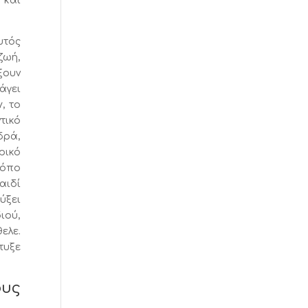
 και
υτός
ζωή,
ξουν
άγει
, το
τικό
δρά,
ρικό
ρόπο
αιδί
ύξει
ιού,
ελε.
τυξε
ους