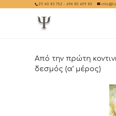
211 40 83 752
-
694 80 699 80
info@li
Από την πρώτη κοντι
δεσμός (α’ μέρος)