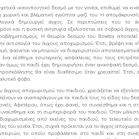
ετικά ικανοποιητικό δεσμό με τον γονέα, επιθυμεί να κινεί
ή χωρική και βλεματική εγγύτητα μαζί του. Η απομάκρυνσή
ογικά δημιουργεί άγχος. Σε περιπτώσεις που το ά
ρόνο και η φυσική ανησυχία εξελίσσεται σε σοβαρό άγχος
 προβληματισμούς. Η θεωρία δεσμού του Bowlby αποτελεί
ν αιτιολογία του άγχους αποχωρισμού. Έτσι, βρέφη και ν
μό, φαίνεται να μπορούν να διαχειριστούν αποτελεσματικά
 ένα αίσθημα εσωτερικής ασφάλειας που τους επιτρέπε
ν όμως το παιδί έχει δημιουργήσει έναν ανασφαλή δεσμό,
ροσκόλλησης θα είναι διαθέσιμο όταν χρειαστεί. Έτσι, ε
αλυτικό φόβο.
του άγχους αποχωρισμού του παιδιού, χρειάζεται να εξετάσ
ς τείνουν να αναπαράγουν με τα παιδιά τους το είδος του δε
γονείς. Αφετέρου, όπως έχει φανεί, το συναίσθημα και η σ
συναίσθημα και τη συμπεριφορά του παιδιού. Όταν μάλιστ
διαχωρισμένες από εκείνες του παιδιού, το τελευταίο σ
ίες του γονέα. Έτσι, συχνά πρόκειται για το άγχος αποχωρι
μπειριών, το οποίο προβάλλεται στο παιδί και στη συνέ