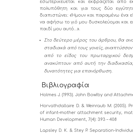
εσωτερικεύεται και εκφράζεται από εκ
πολυπόθητη και για τους δύο εγγύτη
διαπιστώνει: «Ήμουν και παραμένω ένα 
να αφήσω το γιό μου δυσκολεύομαι και ε
παιδί μου αυτό…».
Στο δεύτερο μέρος του άρθρου, θα ανα
σταδιακά από τους γονείς, αναπτύσσο
από το είδος του πρωταρχικού δεσμ
ανακύπτουν από αυτή την διαδικασία,
δυνατότητες για επανόρθωση.
Βιβλιογραφία
Holmes J. (1993). John Bowlby and Attach
Horvathdallaire D. & Weinraub M. (2005). Pr
of infant–mother attachment security, mat
Human Development, 7(4): 393 – 408
Lapsley D. K. & Stey P. Separation-Individua