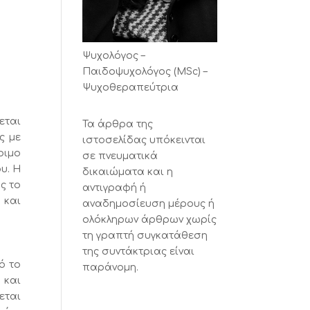
Ψυχολόγος –
Παιδοψυχολόγος (MSc) –
Ψυχοθεραπεύτρια
εται
Τα άρθρα της
ς με
ιστοσελίδας υπόκεινται
ριμο
σε πνευματικά
υ. Η
δικαιώματα και η
ς το
αντιγραφή ή
 και
αναδημοσίευση μέρους ή
ολόκληρων άρθρων χωρίς
τη γραπτή συγκατάθεση
της συντάκτριας είναι
ό το
παράνομη.
 και
εται