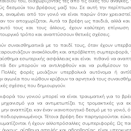
αιδιού του, διαχωρίζοντάς τες από τις δικές του ανάγκες, 
ύς δεσμού» του βρέφους μαζί του. Σε αυτή την περίπτωσ
 αναμένει από τον γονιό να είναι παρών όταν χρειαστεί
ταν τον αποχωρίζεται. Αυτά τα βρέφη ως παιδιά, αλλά κα
εαυτό τους και τους άλλους, έχουν καλύτερη επίγνωση
τουργικό τρόπο και αναπτύσσουν θετικές σχέσεις.
ούν συναισθηματικά με το παιδί τους, όταν έχουν υπερβο
ή παρουσιάζουν ανακόλουθη και απρόβλεπτη συμπεριφορά, 
 αίσθημα εσωτερικής ασφάλειας και είναι πιθανό να αναπτ
τά δεν μπορούν να αντιληφθούν και να ρυθμίσουν το 
. Πολλές φορές μοιάζουν υπερβολικά αυτόνομα ή αντί
ην αγωνία που νιώθουν κρύβουν τα αρνητικά τους συναισθή
ικές σχέσεις που δημιουργούν.
ιφορά του γονιού μπορεί να είναι τραυματική για το βρέ
μηχανισμό για να αντιμετωπίζει τις τρομακτικές για εκ
 μην αναπτύξει καν έναν ικανοποιητικό δεσμό με το γονιό, 
αποδιοργανωμένος». Τέτοια βρέφη δεν παρηγορούνται εύκο
αυματίζονται ή έχουν αλλοπρόσαλλες συμπεριφορές. Ως πα
γχους, αίσθημα απειλής και αβοηθησίας, είναι υπερκινητ