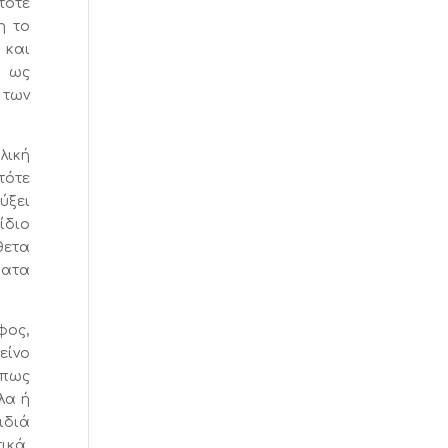
τότε
η το
 και
ι ως
 των
λική
τότε
ύξει
ίδιο
θετα
ματα
φος,
είνο
όπως
λα ή
ιδιά
ικά,