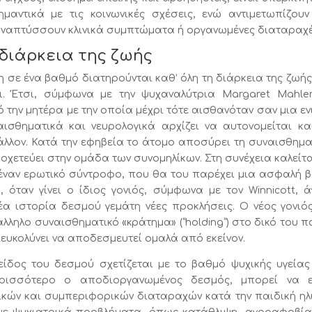
ημαντικά με τις κοινωνικές σχέσεις, ενώ αντιμετωπίζουν
ά αναπτύσσουν κλινικά συμπτώματα ή οργανωμένες διαταραχέ
 διάρκεια της ζωής
 σε ένα βαθμό διατηρούνται καθ’ όλη τη διάρκεια της ζωής
ι. Έτσι, σύμφωνα με την ψυχαναλύτρια Margaret Mahler
την μητέρα με την οποία μέχρι τότε αισθανόταν σαν μια εν
ισθηματικά και νευρολογικά αρχίζει να αυτονομείται κα
βάλλον. Κατά την εφηβεία το άτομο αποσύρει τη συναισθημα
οχετεύει στην ομάδα των συνομηλίκων. Στη συνέχεια καλείτα
 έναν ερωτικό σύντροφο, που θα του παρέχει μια ασφαλή 
, όταν γίνει ο ίδιος γονιός, σύμφωνα με τον Winnicott, ά
έα ιστορία δεσμού γεμάτη νέες προκλήσεις. Ο νέος γονιό
άλληλο συναισθηματικό «κράτημα» (“holding”) στο δικό του πα
 διευκολύνει να αποδεσμευτεί ομαλά από εκείνον.
δος του δεσμού σχετίζεται με το βαθμό ψυχικής υγείας
ισσότερο ο αποδιοργανωμένος δεσμός, μπορεί να ε
κών και συμπεριφορικών διαταραχών κατά την παιδική ηλι